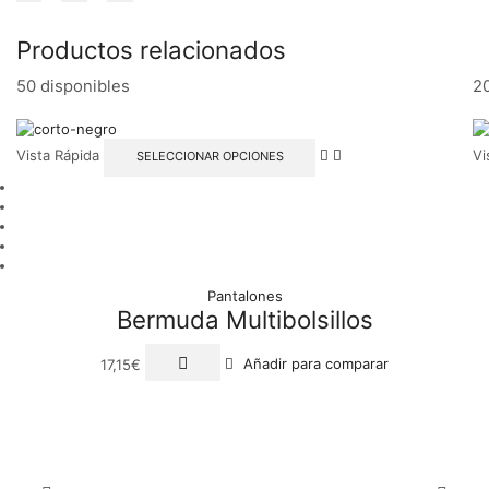
Productos relacionados
50 disponibles
20
Vista Rápida
Vi
SELECCIONAR OPCIONES
Pantalones
Bermuda Multibolsillos
17,15
€
Añadir para comparar