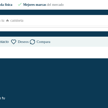
da física
Mejores marcas
del mercado
 tu
🔥 camiseta
ntacto
Deseos
Compara
 tu