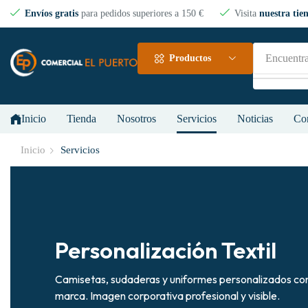
Envíos gratis
para pedidos superiores a 150 €
Visita
nuestra tien
Encuentra
Productos
Inicio
Tienda
Nosotros
Servicios
Noticias
Co
Inicio
Servicios
Personalización Textil
Camisetas, sudaderas y uniformes personalizados con
marca. Imagen corporativa profesional y visible.