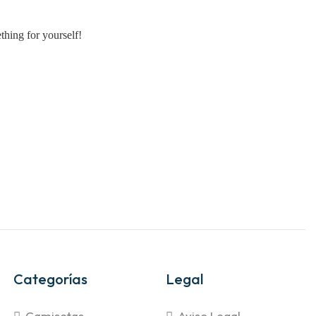
thing for yourself!
Categorías
Legal
Camisetas
Aviso Legal