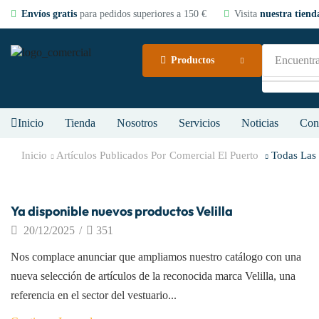
Envíos gratis
para pedidos superiores a 150 €
Visita
nuestra tienda
Encuentra
Productos
Inicio
Tienda
Nosotros
Servicios
Noticias
Con
Inicio
Artículos Publicados Por
Comercial El Puerto
Todas Las 
Productos
Ya disponible nuevos productos Velilla
20/12/2025
/
351
Nos complace anunciar que ampliamos nuestro catálogo con una
nueva selección de artículos de la reconocida marca Velilla, una
referencia en el sector del vestuario...